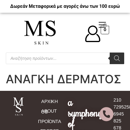
Δωρεάν Μεταφορικά με αγορές άνω των 100 ευρώ
0
ΑΝΑΓΚΗ ΔΕΡΜΑΤΟΣ
a
210
ΑΡΧΙΚΗ
729525
symphony
ABOUT
US
6945
of
825
ΠΡΟΪΟΝΤΑ
678