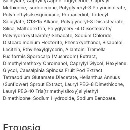
Salicylate, Caprylic/Capric Triglyceride, Caprylyl
Methicone, Isododecane, Polyglyceryl-3 Polyricinoleate,
Polymethylsilsesquioxane, Propanediol, Tridecyl
Salicylate, C13-15 Alkane, Polyglyceryl-3 Diisostearate,
Silica, Maltodextrin, Polyglyceryl-4 Diisostearate/
Polyhydroxystearate/ Sebacate, Sodium Chloride,
Disteardimonium Hectorite, Phenoxyethanol, Bisabolol,
Lecithin, Ethylhexylglycerin, Allantoin, Tremella
Fuciformis Sporocarp (Mushroom) Extract,
Dimethylmethoxy Chromanol, Caprylyl Glycol, Hexylene
Glycol, Caesalpinia Spinosa Fruit Pod Extract,
Tetrasodium Glutamate Diacetate, Helianthus Annuus
(Sunflower) Sprout Extract, Lauryl PEG-8 Dimethicone,
Lauryl PEG-10 Tris(trimethylsiloxy)silylethyl
Dimethicone, Sodium Hydroxide, Sodium Benzoate.
Εταιρεία