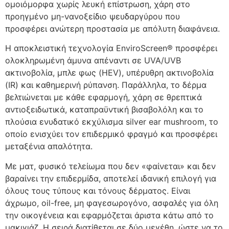
ομοιόμορφα χωρίς λευκή επίστρωση, χάρη στο
προηγμένο μη-νανοξείδιο ψευδαργύρου που
προσφέρει ανώτερη προστασία με απόλυτη διαφάνεια.
Η αποκλειστική τεχνολογία EnviroScreen® προσφέρει
ολοκληρωμένη άμυνα απέναντι σε UVA/UVB
ακτινοβολία, μπλε φως (HEV), υπέρυθρη ακτινοβολία
(IR) και καθημερινή ρύπανση. Παράλληλα, το δέρμα
βελτιώνεται με κάθε εφαρμογή, χάρη σε θρεπτικά
αντιοξειδωτικά, καταπραϋντική βισαβολόλη και το
πλούσια ενυδατικό εκχύλισμα silver ear mushroom, το
οποίο ενισχύει τον επιδερμικό φραγμό και προσφέρει
μεταξένια απαλότητα.
Με ματ, φυσικό τελείωμα που δεν «φαίνεται» και δεν
βαραίνει την επιδερμίδα, αποτελεί ιδανική επιλογή για
όλους τους τύπους και τόνους δέρματος. Είναι
άχρωμο, oil-free, μη φαγεσωρογόνο, ασφαλές για όλη
την οικογένεια και εφαρμόζεται άριστα κάτω από το
μακιγιάζ. Η σειρά διατίθεται σε δύο μεγέθη, ώστε να το