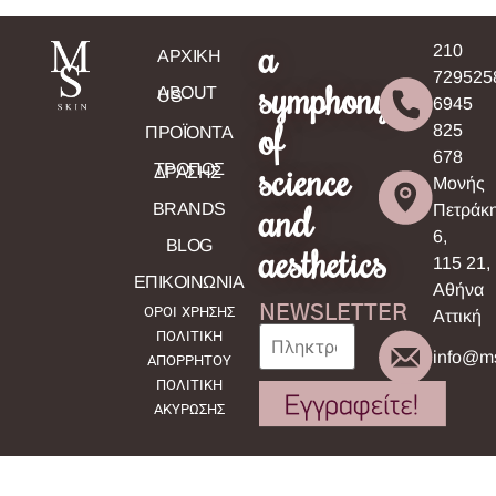
a
210
ΑΡΧΙΚΗ
729525
symphony
ABOUT
US
6945
of
825
ΠΡΟΪΟΝΤΑ
678
science
ΤΡΟΠΟΣ
ΔΡΑΣΗΣ
Μονής
and
BRANDS
Πετράκ
6,
BLOG
aesthetics
115 21,
ΕΠΙΚΟΙΝΩΝΙΑ
Αθήνα
NEWSLETTER
ΟΡΟΙ ΧΡΗΣΗΣ
Αττική
ΠΟΛΙΤΙΚΗ
info@ms
ΑΠΟΡΡΗΤΟΥ
ΠΟΛΙΤΙΚΗ
ΑΚΥΡΩΣΗΣ