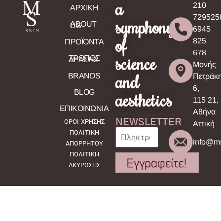
a
210
ΑΡΧΙΚΗ
729525
symphony
ABOUT
US
6945
of
825
ΠΡΟΪΟΝΤΑ
678
science
ΤΡΟΠΟΣ
ΔΡΑΣΗΣ
Μονής
and
BRANDS
Πετράκ
6,
BLOG
aesthetics
115 21,
ΕΠΙΚΟΙΝΩΝΙΑ
Αθήνα
NEWSLETTER
ΟΡΟΙ ΧΡΗΣΗΣ
Αττική
ΠΟΛΙΤΙΚΗ
info@ms
ΑΠΟΡΡΗΤΟΥ
ΠΟΛΙΤΙΚΗ
ΑΚΥΡΩΣΗΣ