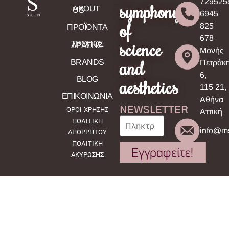
729525
symphony
ABOUT
US
6945
of
825
ΠΡΟΪΟΝΤΑ
678
science
ΤΡΟΠΟΣ
ΔΡΑΣΗΣ
Μονής
and
BRANDS
Πετράκ
6,
BLOG
aesthetics
115 21,
ΕΠΙΚΟΙΝΩΝΙΑ
Αθήνα
NEWSLETTER
ΟΡΟΙ ΧΡΗΣΗΣ
Αττική
ΠΟΛΙΤΙΚΗ
info@ms
ΑΠΟΡΡΗΤΟΥ
ΠΟΛΙΤΙΚΗ
ΑΚΥΡΩΣΗΣ