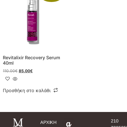
Revitalixir Recovery Serum
40ml
110.00
€
85.00
€
Προσθήκη στο καλάθι
a
210
ΑΡΧΙΚΗ