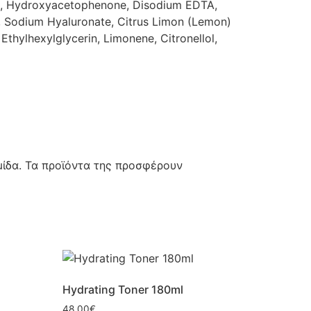
te, Hydroxyacetophenone, Disodium EDTA,
d, Sodium Hyaluronate, Citrus Limon (Lemon)
Ethylhexylglycerin, Limonene, Citronellol,
μίδα. Τα προϊόντα της προσφέρουν
Hydrating Toner 180ml
48.00
€