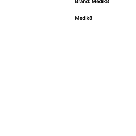
Brand:
Medik8
Medik8