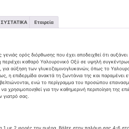
ΣΥΣΤΑΤΙΚΑ
Εταιρεία
νέας γενιάς ορός διόρθωσης που έχει αποδειχθεί ότι αυξάν
 περιέχει καθαρό Υαλουρονικό Οξύ σε υψηλή συγκέντρωσ
, για αύξηση των γλυκοζαμινογλυκανών, όπως το Υαλουρο
ως, η επιδερμίδα ανακτά τη ζωντάνια της και παραμένει 
 βελτιώνονται, ενώ το περίγραμμα του προσώπου επανασμι
να χρησιμοποιηθεί για την καθημερινή περιποίηση της επιδε
ν γιατρό σας.
Σ
can 1 με 2 φορές την ημέρα. Βάλτε στην παλάμη σας 4-6 