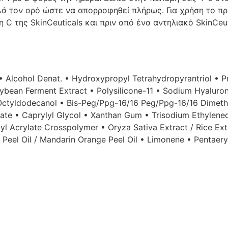
ά τον ορό ώστε να απορροφηθεί πλήρως. Για χρήση το πρωί
 C της SkinCeuticals και πριν από ένα αντηλιακό SkinCeut
• Alcohol Denat. • Hydroxypropyl Tetrahydropyrantriol • P
oybean Ferment Extract • Polysilicone-11 • Sodium Hyalur
• Octyldodecanol • Bis-Peg/Ppg-16/16 Peg/Ppg-16/16 Dime
ate • Caprylyl Glycol • Xanthan Gum • Trisodium Ethylene
yl Acrylate Crosspolymer • Oryza Sativa Extract / Rice Extr
 Peel Oil / Mandarin Orange Peel Oil • Limonene • Pentaeryt
.