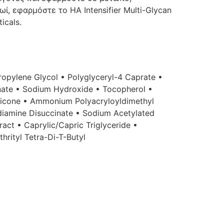
, εφαρμόστε το HA Intensifier Multi-Glycan
icals.
ropylene Glycol • Polyglyceryl-4 Caprate •
onate • Sodium Hydroxide • Tocopherol •
thicone • Ammonium Polyacryloyldimethyl
diamine Disuccinate • Sodium Acetylated
act • Caprylic/Capric Triglyceride •
hrityl Tetra-Di-T-Butyl