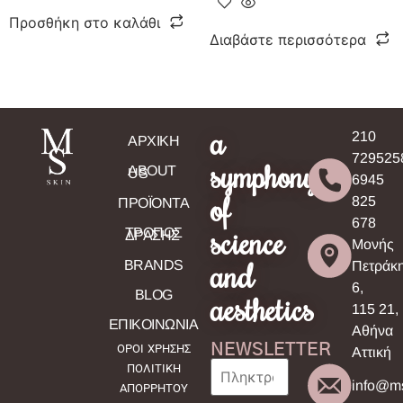
Προσθήκη στο καλάθι
Διαβάστε περισσότερα
a
210
ΑΡΧΙΚΗ
729525
symphony
ABOUT
US
6945
of
825
ΠΡΟΪΟΝΤΑ
678
science
ΤΡΟΠΟΣ
ΔΡΑΣΗΣ
Μονής
and
BRANDS
Πετράκ
6,
BLOG
aesthetics
115 21,
ΕΠΙΚΟΙΝΩΝΙΑ
Αθήνα
NEWSLETTER
ΟΡΟΙ ΧΡΗΣΗΣ
Αττική
ΠΟΛΙΤΙΚΗ
info@ms
ΑΠΟΡΡΗΤΟΥ