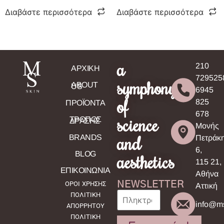
Διαβάστε περισσότερα
Διαβάστε περισσότερα
a
210
ΑΡΧΙΚΗ
729525
symphony
ABOUT
US
6945
of
825
ΠΡΟΪΟΝΤΑ
678
science
ΤΡΟΠΟΣ
ΔΡΑΣΗΣ
Μονής
and
BRANDS
Πετράκ
6,
BLOG
aesthetics
115 21,
ΕΠΙΚΟΙΝΩΝΙΑ
Αθήνα
NEWSLETTER
ΟΡΟΙ ΧΡΗΣΗΣ
Αττική
ΠΟΛΙΤΙΚΗ
info@ms
ΑΠΟΡΡΗΤΟΥ
ΠΟΛΙΤΙΚΗ