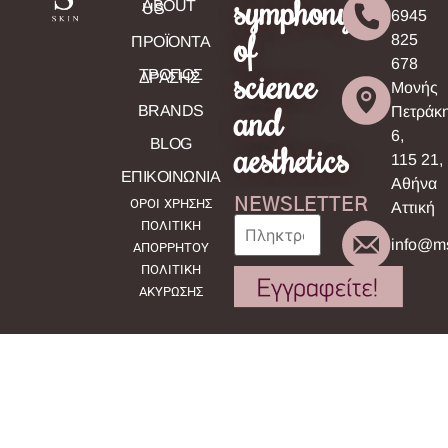
symphony
ABOUT
US
6945
of
825
ΠΡΟΪΟΝΤΑ
678
science
ΤΡΟΠΟΣ
ΔΡΑΣΗΣ
Μονής
and
BRANDS
Πετράκ
6,
BLOG
aesthetics
115 21,
ΕΠΙΚΟΙΝΩΝΙΑ
Αθήνα
NEWSLETTER
ΟΡΟΙ ΧΡΗΣΗΣ
Αττική
ΠΟΛΙΤΙΚΗ
info@ms
ΑΠΟΡΡΗΤΟΥ
ΠΟΛΙΤΙΚΗ
ΑΚΥΡΩΣΗΣ