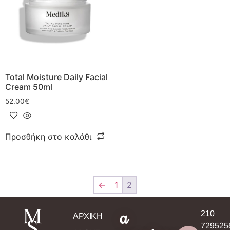
Total Moisture Daily Facial
Cream 50ml
52.00
€
Προσθήκη στο καλάθι
←
1
2
a
210
ΑΡΧΙΚΗ
729525