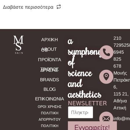
Διαβάστε περισσότερα
a
210
ΑΡΧΙΚΗ
729525
symphony
ABOUT
US
6945
of
825
ΠΡΟΪΟΝΤΑ
678
science
ΤΡΟΠΟΣ
ΔΡΑΣΗΣ
Μονής
and
BRANDS
Πετράκ
6,
BLOG
aesthetics
115 21,
ΕΠΙΚΟΙΝΩΝΙΑ
Αθήνα
NEWSLETTER
ΟΡΟΙ ΧΡΗΣΗΣ
Αττική
ΠΟΛΙΤΙΚΗ
info@ms
ΑΠΟΡΡΗΤΟΥ
ΠΟΛΙΤΙΚΗ