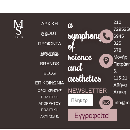
a
210
ΑΡΧΙΚΗ
729525
symphony
ABOUT
US
6945
of
825
ΠΡΟΪΟΝΤΑ
678
science
ΤΡΟΠΟΣ
ΔΡΑΣΗΣ
Μονής
and
BRANDS
Πετράκ
6,
BLOG
aesthetics
115 21,
ΕΠΙΚΟΙΝΩΝΙΑ
Αθήνα
NEWSLETTER
ΟΡΟΙ ΧΡΗΣΗΣ
Αττική
ΠΟΛΙΤΙΚΗ
info@ms
ΑΠΟΡΡΗΤΟΥ
ΠΟΛΙΤΙΚΗ
ΑΚΥΡΩΣΗΣ