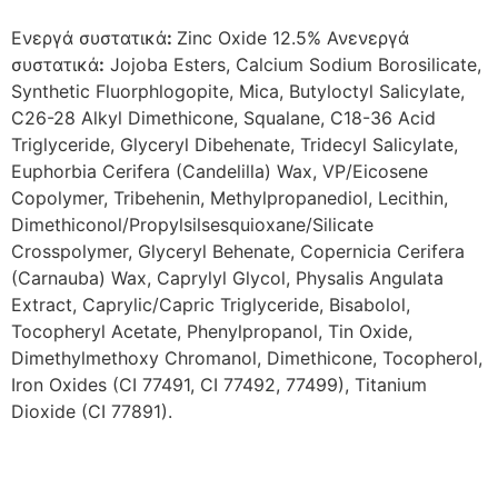
Ενεργά συστατικά
:
Zinc Oxide 12.5% Ανενεργά
συστατικά
:
Jojoba Esters, Calcium Sodium Borosilicate,
Synthetic Fluorphlogopite, Mica, Butyloctyl Salicylate,
C26-28 Alkyl Dimethicone, Squalane, C18-36 Acid
Triglyceride, Glyceryl Dibehenate, Tridecyl Salicylate,
Euphorbia Cerifera (Candelilla) Wax, VP/Eicosene
Copolymer, Tribehenin, Methylpropanediol, Lecithin,
Dimethiconol/Propylsilsesquioxane/Silicate
Crosspolymer, Glyceryl Behenate, Copernicia Cerifera
(Carnauba) Wax, Caprylyl Glycol, Physalis Angulata
Extract, Caprylic/Capric Triglyceride, Bisabolol,
Tocopheryl Acetate, Phenylpropanol, Tin Oxide,
Dimethylmethoxy Chromanol, Dimethicone, Tocopherol,
Iron Oxides (CI 77491, CI 77492, 77499), Titanium
Dioxide (CI 77891).