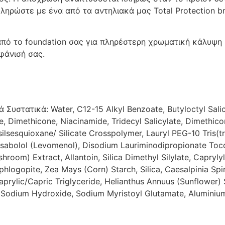
ηρώστε με ένα από τα αντηλιακά μας Total Protection b
πό το foundation σας για πληρέστερη χρωματική κάλυψη ή
μφάνισή σας.
 Συστατικά: Water, C12-15 Alkyl Benzoate, Butyloctyl Sali
, Dimethicone, Niacinamide, Tridecyl Salicylate, Dimethic
ilsesquioxane/ Silicate Crosspolymer, Lauryl PEG-10 Tris(tr
Bisabolol (Levomenol), Disodium Lauriminodipropionate Toc
room) Extract, Allantoin, Silica Dimethyl Silylate, Caprylyl
logopite, Zea Mays (Corn) Starch, Silica, Caesalpinia Spi
aprylic/Capric Triglyceride, Helianthus Annuus (Sunflower
 Sodium Hydroxide, Sodium Myristoyl Glutamate, Aluminium