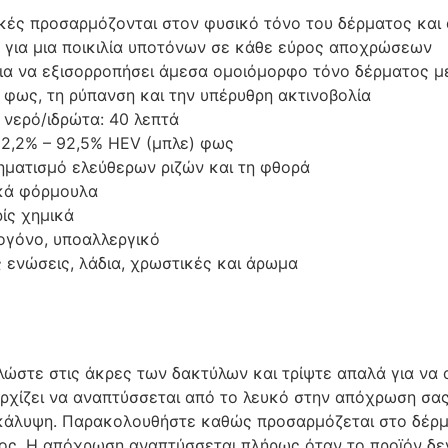
κές προσαρμόζονται στον φυσικό τόνο του δέρματος και
 για μια ποικιλία υποτόνων σε κάθε εύρος αποχρώσεων
α να εξισορροπήσει άμεσα ομοιόμορφο τόνο δέρματος με 
 φως, τη ρύπανση και την υπέρυθρη ακτινοβολία
 νερό/ιδρώτα: 40 λεπτά
82,2% – 92,5% HEV (μπλε) φως
ηματισμό ελεύθερων ριζών και τη φθορά
ικά φόρμουλα
ίς χημικά
ογόνο, υποαλλεργικό
ς ενώσεις, λάδια, χρωστικές και άρωμα
Σ
λώστε στις άκρες των δακτύλων και τρίψτε απαλά για να
ρχίζει να αναπτύσσεται από το λευκό στην απόχρωση σ
κάλυψη. Παρακολουθήστε καθώς προσαρμόζεται στο δέρμ
τος. Η απόχρωση αναπτύσσεται πλήρως όταν το προϊόν δεν