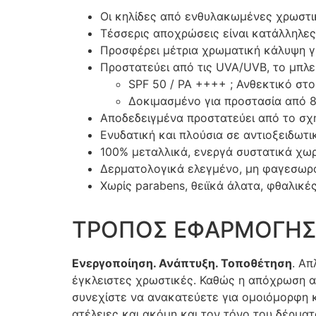
Οι κηλίδες από ενθυλακωμένες χρωστι
Τέσσερις αποχρώσεις είναι κατάλληλες
Προσφέρει μέτρια χρωματική κάλυψη γι
Προστατεύει από τις UVA/UVB, το μπλε
SPF 50 / PA ++++ ; Ανθεκτικό στο
Δοκιμασμένο για προστασία από 
Αποδεδειγμένα προστατεύει από το σχ
Ενυδατική και πλούσια σε αντιοξειδωτ
100% μεταλλικά, ενεργά συστατικά χωρ
Δερματολογικά ελεγμένο, μη φαγεσωρ
Χωρίς parabens, θειϊκά άλατα, φθαλικέ
ΤΡΟΠΟΣ ΕΦΑΡΜΟΓΗ
Ενεργοποίηση
.
Ανάπτυξη
.
Τοποθέτηση
. Απ
έγκλειστες χρωστικές. Καθώς η απόχρωση α
συνεχίστε να ανακατεύετε για ομοιόμορφη 
ατέλειες και ακόμη και τον τόνο του δέρμα