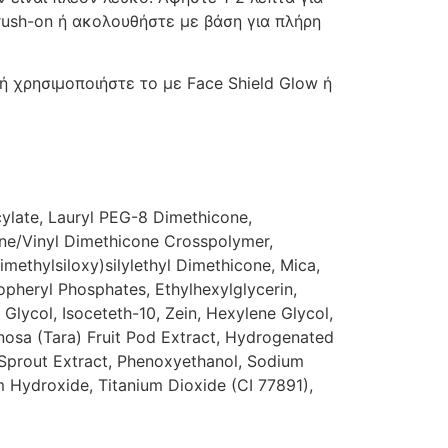
rush-on ή ακολουθήστε με βάση για πλήρη
 χρησιμοποιήστε το με Face Shield Glow ή
cylate, Lauryl PEG-8 Dimethicone,
one/Vinyl Dimethicone Crosspolymer,
imethylsiloxy)silylethyl Dimethicone, Mica,
opheryl Phosphates, Ethylhexylglycerin,
 Glycol, Isoceteth-10, Zein, Hexylene Glycol,
nosa (Tara) Fruit Pod Extract, Hydrogenated
) Sprout Extract, Phenoxyethanol, Sodium
 Hydroxide, Titanium Dioxide (CI 77891),