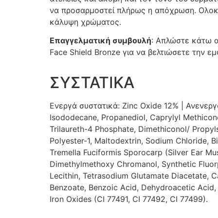
να προσαρμοστεί πλήρως η απόχρωση. Ολοκλ
κάλυψη χρώματος.
Επαγγελματική συμβουλή
: Απλώστε κάτω α
Face Shield Bronze για να βελτιώσετε την ε
ΣΥΣΤΑΤΙΚΑ
Ενεργά συστατικά: Zinc Oxide 12% | Ανενεργά
Isododecane, Propanediol, Caprylyl Methicone
Trilaureth-4 Phosphate, Dimethiconol/ Propyls
Polyester-1, Maltodextrin, Sodium Chloride, 
Tremella Fuciformis Sporocarp (Silver Ear Mush
Dimethylmethoxy Chromanol, Synthetic Fluorph
Lecithin, Tetrasodium Glutamate Diacetate, C
Benzoate, Benzoic Acid, Dehydroacetic Acid,
Iron Oxides (CI 77491, CI 77492, CI 77499).