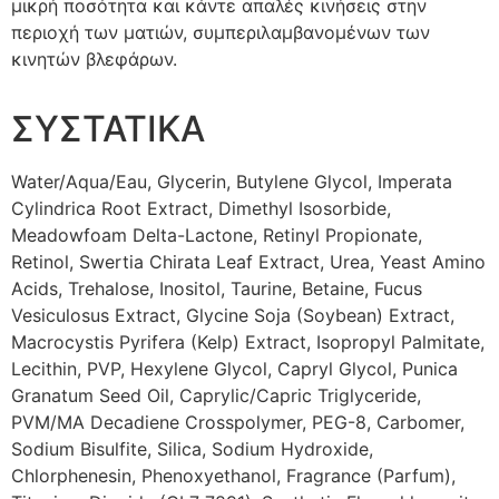
μικρή ποσότητα και κάντε απαλές κινήσεις στην
περιοχή των ματιών, συμπεριλαμβανομένων των
κινητών βλεφάρων.
ΣΥΣΤΑΤΙΚΑ
Water/Aqua/Eau, Glycerin, Butylene Glycol, Imperata
Cylindrica Root Extract, Dimethyl Isosorbide,
Meadowfoam Delta-Lactone, Retinyl Propionate,
Retinol, Swertia Chirata Leaf Extract, Urea, Yeast Amino
Acids, Trehalose, Inositol, Taurine, Betaine, Fucus
Vesiculosus Extract, Glycine Soja (Soybean) Extract,
Macrocystis Pyrifera (Kelp) Extract, Isopropyl Palmitate,
Lecithin, PVP, Hexylene Glycol, Capryl Glycol, Punica
Granatum Seed Oil, Caprylic/Capric Triglyceride,
PVM/MA Decadiene Crosspolymer, PEG-8, Carbomer,
Sodium Bisulfite, Silica, Sodium Hydroxide,
Chlorphenesin, Phenoxyethanol, Fragrance (Parfum),