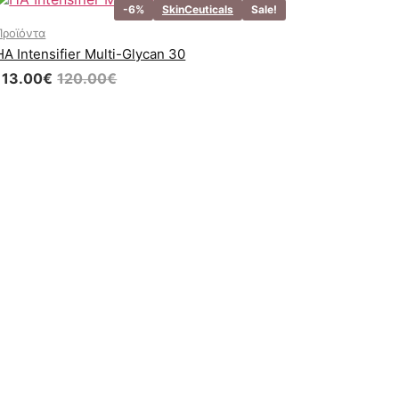
-6%
SkinCeuticals
Sale!
Προϊόντα
HA Intensifier Multi-Glycan 30
113.00
€
120.00
€