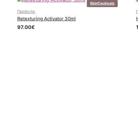
SkinCeuticals
Προϊόντα
Retexturing Activator 30ml
97.00
€