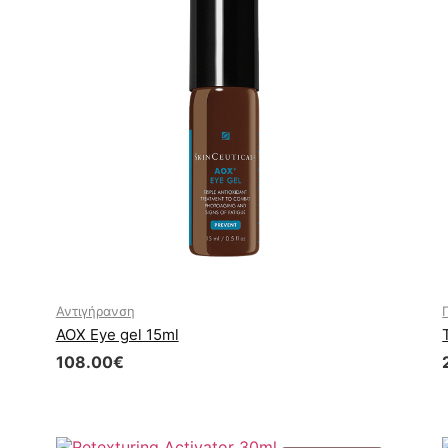
Αντιγήρανση
AOX Eye gel 15ml
108.00
€